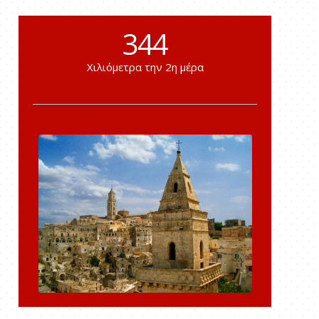
344
Χιλιόμετρα την 2η μέρα