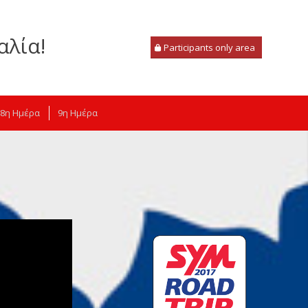
αλία!
Participants only area
8η Ημέρα
9η Ημέρα